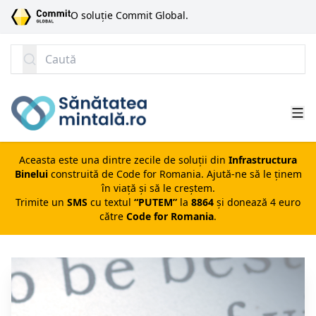
SARI LA CONȚINUT
O soluție Commit Global.
Caută
Aceasta este una dintre zecile de soluții din
Infrastructura
Binelui
construită de
Code for Romania
. Ajută-ne să le ținem
în viață și să le creștem.
Trimite un
SMS
cu textul
“PUTEM”
la
8864
și donează 4 euro
către
Code for Romania
.