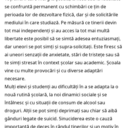
se confruntă permanent cu schimbări ce țin de
perioada lor de dezvoltare fizică, dar și de solicitările
mediului în care studiază. Pe măsură ce tinerii devin
tot mai independenți și au acces la tot mai multă
libertate este posibil să se simtă adesea entuziasmați,
dar uneori se pot simți și supra-solicitați. Este firesc să
ai uneori senzații de anxietate, stări de tristețe sau să
te simți stresat în context școlar sau academic. Școala
vine cu multe provocări și cu diverse adaptări
necesare.
Mulți elevi și studenți au dificultăți în a se adapta la o
nouă rutină școlară, la noi dinamici sociale și se
întâlnesc și cu situații de consum de alcool sau
droguri. Alții se pot simți deprimați sau chiar să aibă
gânduri legate de suicid. Sinuciderea este o cauză
importantă de deces în rândul tinerilor și un motiv în