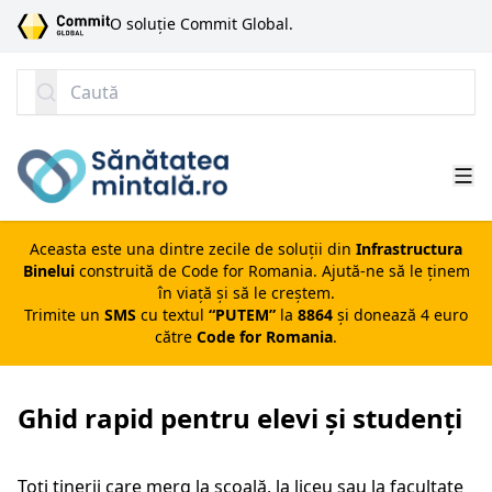
SARI LA CONȚINUT
O soluție Commit Global.
Caută
Aceasta este una dintre zecile de soluții din
Infrastructura
Binelui
construită de
Code for Romania
. Ajută-ne să le ținem
în viață și să le creștem.
Trimite un
SMS
cu textul
“PUTEM”
la
8864
și donează 4 euro
către
Code for Romania
.
Ghid rapid pentru elevi și studenți
Toți tinerii care merg la școală, la liceu sau la facultate