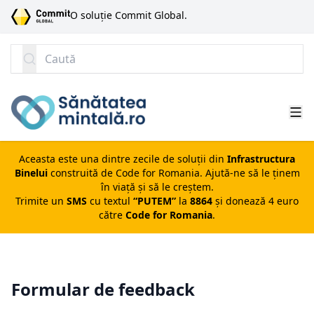
SARI LA CONȚINUT
O soluție Commit Global.
Caută
Aceasta este una dintre zecile de soluții din
Infrastructura
Binelui
construită de
Code for Romania
. Ajută-ne să le ținem
în viață și să le creștem.
Trimite un
SMS
cu textul
“PUTEM”
la
8864
și donează 4 euro
către
Code for Romania
.
Formular de feedback