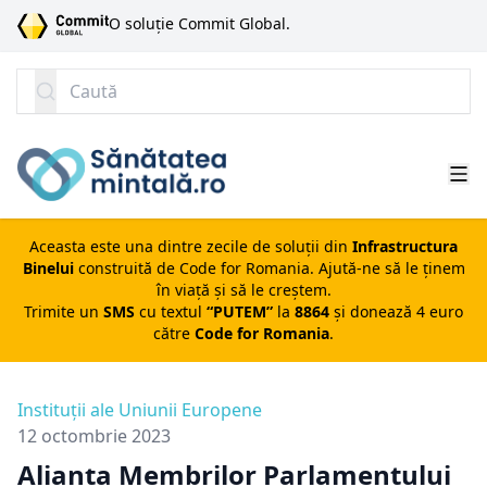
SARI LA CONȚINUT
O soluție Commit Global.
Caută
Aceasta este una dintre zecile de soluții din
Infrastructura
Binelui
construită de
Code for Romania
. Ajută-ne să le ținem
în viață și să le creștem.
Trimite un
SMS
cu textul
“PUTEM”
la
8864
și donează 4 euro
către
Code for Romania
.
Instituții ale Uniunii Europene
12 octombrie 2023
Alianța Membrilor Parlamentului