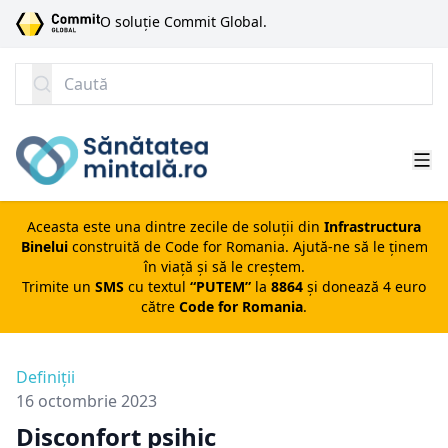
SARI LA CONȚINUT
O soluție Commit Global.
Caută
Aceasta este una dintre zecile de soluții din
Infrastructura
Binelui
construită de
Code for Romania
. Ajută-ne să le ținem
în viață și să le creștem.
Trimite un
SMS
cu textul
“PUTEM”
la
8864
și donează 4 euro
către
Code for Romania
.
Definiții
16 octombrie 2023
Disconfort psihic