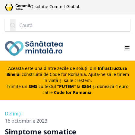
SARI LA CONȚINUT
O soluție Commit Global.
Caută
Aceasta este una dintre zecile de soluții din
Infrastructura
Binelui
construită de
Code for Romania
. Ajută-ne să le ținem
în viață și să le creștem.
Trimite un
SMS
cu textul
“PUTEM”
la
8864
și donează 4 euro
către
Code for Romania
.
Definiții
16 octombrie 2023
Simptome somatice