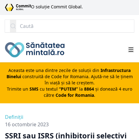
SARI LA CONȚINUT
O soluție Commit Global.
Caută
Aceasta este una dintre zecile de soluții din
Infrastructura
Binelui
construită de
Code for Romania
. Ajută-ne să le ținem
în viață și să le creștem.
Trimite un
SMS
cu textul
“PUTEM”
la
8864
și donează 4 euro
către
Code for Romania
.
Definiții
16 octombrie 2023
SSRI sau ISRS (inhibitorii selectivi