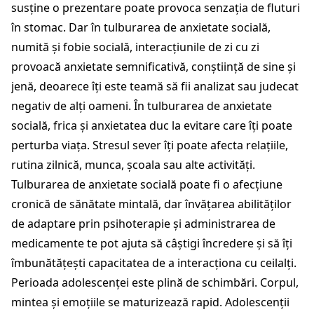
susține o prezentare poate provoca senzația de fluturi
în stomac. Dar în tulburarea de anxietate socială,
numită și fobie socială, interacțiunile de zi cu zi
provoacă anxietate semnificativă, conștiință de sine și
jenă, deoarece îți este teamă să fii analizat sau judecat
negativ de alți oameni. În tulburarea de anxietate
socială, frica și anxietatea duc la evitare care îți poate
perturba viața. Stresul sever îți poate afecta relațiile,
rutina zilnică, munca, școala sau alte activități.
Tulburarea de anxietate socială poate fi o afecțiune
cronică de sănătate mintală, dar învățarea abilităților
de adaptare prin psihoterapie și administrarea de
medicamente te pot ajuta să câștigi încredere și să îți
îmbunătățești capacitatea de a interacționa cu ceilalți.
Perioada adolescenței este plină de schimbări. Corpul,
mintea și emoțiile se maturizează rapid. Adolescenții