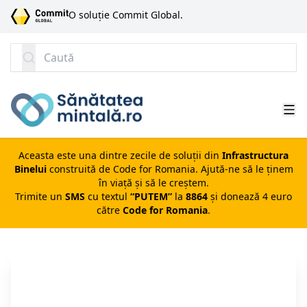
SARI LA CONȚINUT
O soluție Commit Global.
Caută
Aceasta este una dintre zecile de soluții din
Infrastructura
Binelui
construită de
Code for Romania
. Ajută-ne să le ținem
în viață și să le creștem.
Trimite un
SMS
cu textul
“PUTEM”
la
8864
și donează 4 euro
către
Code for Romania
.