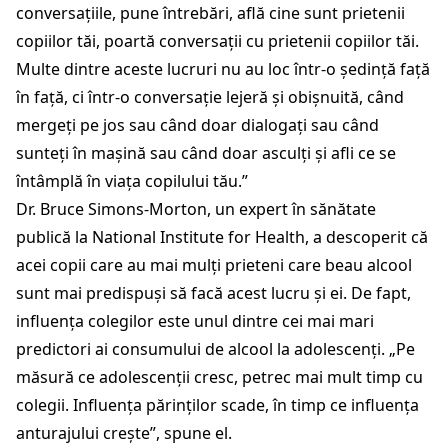
conversațiile, pune întrebări, află cine sunt prietenii
copiilor tăi, poartă conversații cu prietenii copiilor tăi.
Multe dintre aceste lucruri nu au loc într-o ședință față
în față, ci într-o conversație lejeră și obișnuită, când
mergeți pe jos sau când doar dialogați sau când
sunteți în mașină sau când doar asculți și afli ce se
întâmplă în viața copilului tău.”
Dr. Bruce Simons-Morton, un expert în sănătate
publică la National Institute for Health, a descoperit că
acei copii care au mai mulți prieteni care beau alcool
sunt mai predispuși să facă acest lucru și ei. De fapt,
influența colegilor este unul dintre cei mai mari
predictori ai consumului de alcool la adolescenți. „Pe
măsură ce adolescenții cresc, petrec mai mult timp cu
colegii. Influența părinților scade, în timp ce influența
anturajului crește”, spune el.