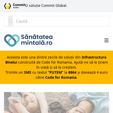
SARI LA CONȚINUT
O soluție Commit Global.
Caută
Aceasta este una dintre zecile de soluții din
Infrastructura
Binelui
construită de
Code for Romania
. Ajută-ne să le ținem
în viață și să le creștem.
Trimite un
SMS
cu textul
“PUTEM”
la
8864
și donează 4 euro
către
Code for Romania
.