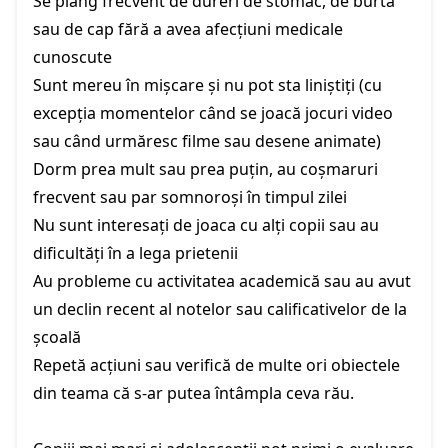
Se plâng frecvent de dureri de stomac, de burtă
sau de cap fără a avea afecțiuni medicale
cunoscute
Sunt mereu în mișcare și nu pot sta liniștiți (cu
excepția momentelor când se joacă jocuri video
sau când urmăresc filme sau desene animate)
Dorm prea mult sau prea puțin, au coșmaruri
frecvent sau par somnoroși în timpul zilei
Nu sunt interesați de joaca cu alți copii sau au
dificultăți în a lega prietenii
Au probleme cu activitatea academică sau au avut
un declin recent al notelor sau calificativelor de la
școală
Repetă acțiuni sau verifică de multe ori obiectele
din teama că s-ar putea întâmpla ceva rău.