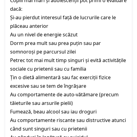
Copiii mai mari și adolescenții pot primi o evaluare
dacă:
Și-au pierdut interesul față de lucrurile care le
plăceau anterior
Au un nivel de energie scăzut
Dorm prea mult sau prea puțin sau par
somnoroși pe parcursul zilei
Petrec tot mai mult timp singuri și evită activitățile
sociale cu prietenii sau cu familia
Țin o dietă alimentară sau fac exerciții fizice
excesive sau se tem de îngrășare
Au comportamente de auto-vătămare (precum
tăieturile sau arsurile pielii)
Fumează, beau alcool sau iau droguri
Au comportamente riscante sau distructive atunci
când sunt singuri sau cu prietenii