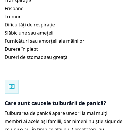
Transpirație
Frisoane
Tremur
Dificultăți de respirație
Slăbiciune sau amețeli
Furnicături sau amorțeli ale mâinilor
Durere în piept
Dureri de stomac sau greață
Care sunt cauzele tulburării de panică?
Tulburarea de panică apare uneori la mai mulți
membri ai aceleiași familii, dar nimeni nu știe sigur de
ce unii o au, în timp ce alții nu. Cercetătorii au