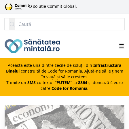
SARI LA CONȚINUT
O soluție Commit Global.
Caută
Aceasta este una dintre zecile de soluții din
Infrastructura
Binelui
construită de
Code for Romania
. Ajută-ne să le ținem
în viață și să le creștem.
Trimite un
SMS
cu textul
“PUTEM”
la
8864
și donează 4 euro
către
Code for Romania
.