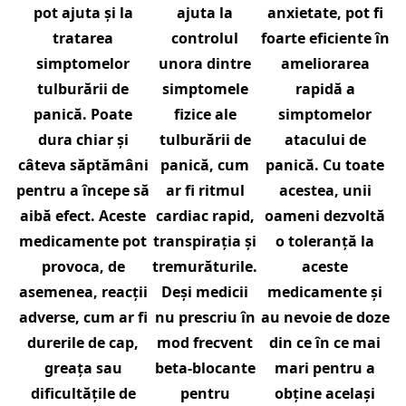
pot ajuta și la
ajuta la
anxietate, pot fi
tratarea
controlul
foarte eficiente în
simptomelor
unora dintre
ameliorarea
tulburării de
simptomele
rapidă a
panică. Poate
fizice ale
simptomelor
dura chiar și
tulburării de
atacului de
câteva săptămâni
panică, cum
panică. Cu toate
pentru a începe să
ar fi ritmul
acestea, unii
aibă efect. Aceste
cardiac rapid,
oameni dezvoltă
medicamente pot
transpirația și
o toleranță la
provoca, de
tremurăturile.
aceste
asemenea, reacții
Deși medicii
medicamente și
adverse, cum ar fi
nu prescriu în
au nevoie de doze
durerile de cap,
mod frecvent
din ce în ce mai
greața sau
beta-blocante
mari pentru a
dificultățile de
pentru
obține același