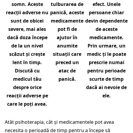
somn. Aceste
tulburarea de
efect. Unele
reacții adverse nu
panică, aceste
persoane chiar
sunt de obicei
medicamente
devin dependente
severe, mai ales
pot fi de
de aceste
dacă doza începe
ajutor în
medicamente.
de la un nivel
anumite
Prin urmare, un
scăzut și crește
situații care
medic ți le poate
lent în timp.
preced un
prescrie numai
Discută cu
atac de
pentru perioade
medicul tău
panică.
scurte de timp
despre orice
dacă ai nevoie de
reacții adverse pe
ele.
care le poți avea.
Atât psihoterapia, cât și medicamentele pot avea
necesita o perioadă de timp pentru a începe să