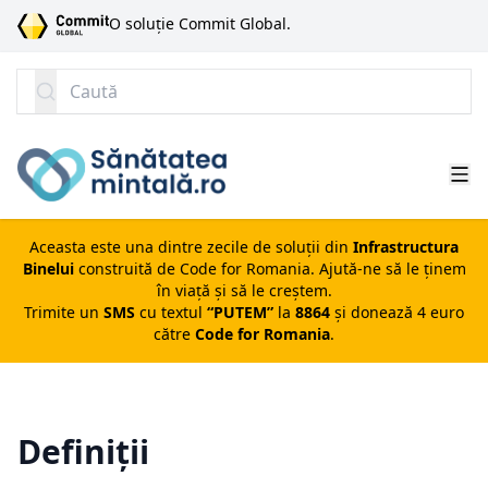
SARI LA CONȚINUT
O soluție Commit Global.
Caută
Aceasta este una dintre zecile de soluții din
Infrastructura
Binelui
construită de
Code for Romania
. Ajută-ne să le ținem
în viață și să le creștem.
Trimite un
SMS
cu textul
“PUTEM”
la
8864
și donează 4 euro
către
Code for Romania
.
Definiții