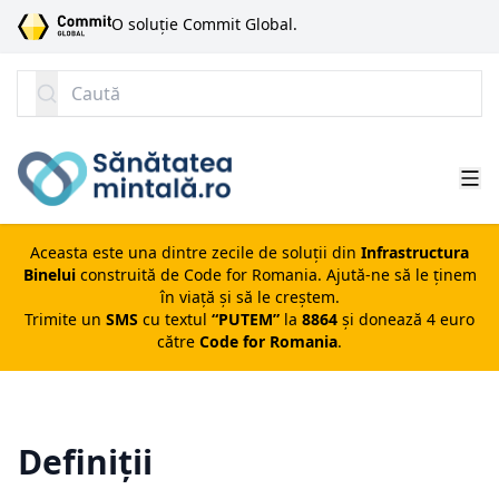
SARI LA CONȚINUT
O soluție Commit Global.
Caută
Aceasta este una dintre zecile de soluții din
Infrastructura
Binelui
construită de
Code for Romania
. Ajută-ne să le ținem
în viață și să le creștem.
Trimite un
SMS
cu textul
“PUTEM”
la
8864
și donează 4 euro
către
Code for Romania
.
Definiții