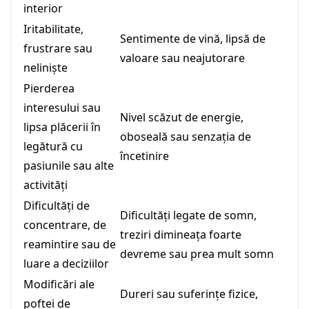
interior
Iritabilitate,
Sentimente de vină, lipsă de
frustrare sau
valoare sau neajutorare
neliniște
Pierderea
interesului sau
Nivel scăzut de energie,
lipsa plăcerii în
oboseală sau senzația de
legătură cu
încetinire
pasiunile sau alte
activități
Dificultăți de
Dificultăți legate de somn,
concentrare, de
treziri dimineața foarte
reamintire sau de
devreme sau prea mult somn
luare a deciziilor
Modificări ale
Dureri sau suferințe fizice,
poftei de