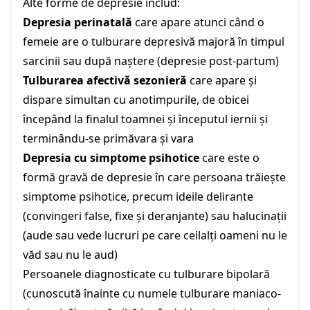
Alte forme de depresie includ:
Depresia perinatală
care apare atunci când o
femeie are o tulburare depresivă majoră în timpul
sarcinii sau după naștere (depresie post-partum)
Tulburarea afectivă sezonieră
care apare și
dispare simultan cu anotimpurile, de obicei
începând la finalul toamnei și începutul iernii și
terminându-se primăvara și vara
Depresia cu simptome psihotice
care este o
formă gravă de depresie în care persoana trăiește
simptome psihotice, precum ideile delirante
(convingeri false, fixe și deranjante) sau halucinații
(aude sau vede lucruri pe care ceilalți oameni nu le
văd sau nu le aud)
Persoanele diagnosticate cu tulburare bipolară
(cunoscută înainte cu numele tulburare maniaco-