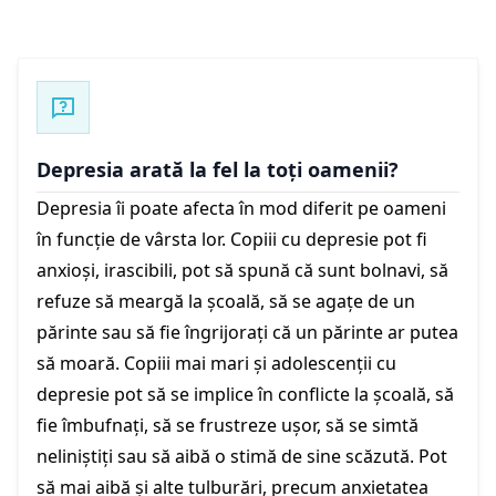
Depresia arată la fel la toți oamenii?
Depresia îi poate afecta în mod diferit pe oameni
în funcție de vârsta lor. Copiii cu depresie pot fi
anxioși, irascibili, pot să spună că sunt bolnavi, să
refuze să meargă la școală, să se agațe de un
părinte sau să fie îngrijorați că un părinte ar putea
să moară. Copiii mai mari și adolescenții cu
depresie pot să se implice în conflicte la școală, să
fie îmbufnați, să se frustreze ușor, să se simtă
neliniștiți sau să aibă o stimă de sine scăzută. Pot
să mai aibă și alte tulburări, precum anxietatea