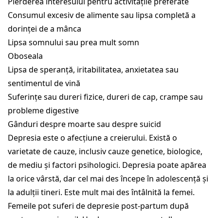
Pierderea interesului pentru activitățile preferate
Consumul excesiv de alimente sau lipsa completă a
dorinței de a mânca
Lipsa somnului sau prea mult somn
Oboseala
Lipsa de speranță, iritabilitatea, anxietatea sau
sentimentul de vină
Suferințe sau dureri fizice, dureri de cap, crampe sau
probleme digestive
Gânduri despre moarte sau despre suicid
Depresia este o afecțiune a creierului. Există o
varietate de cauze, inclusiv cauze genetice, biologice,
de mediu și factori psihologici. Depresia poate apărea
la orice vârstă, dar cel mai des începe în adolescență și
la adulții tineri. Este mult mai des întâlnită la femei.
Femeile pot suferi de depresie post-partum după