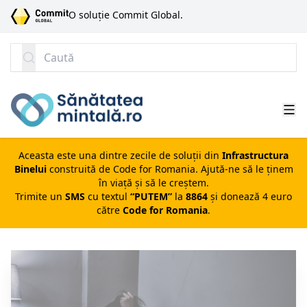
SARI LA CONȚINUT
O soluție Commit Global.
Caută
Aceasta este una dintre zecile de soluții din
Infrastructura
Binelui
construită de
Code for Romania
. Ajută-ne să le ținem
în viață și să le creștem.
Trimite un
SMS
cu textul
“PUTEM”
la
8864
și donează 4 euro
către
Code for Romania
.