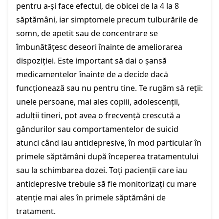
pentru a-și face efectul, de obicei de la 4 la 8
săptămâni, iar simptomele precum tulburările de
somn, de apetit sau de concentrare se
îmbunătățesc deseori înainte de ameliorarea
dispoziției. Este important să dai o șansă
medicamentelor înainte de a decide dacă
funcționează sau nu pentru tine. Te rugăm să reții:
unele persoane, mai ales copiii, adolescenții,
adulții tineri, pot avea o frecvență crescută a
gândurilor sau comportamentelor de suicid
atunci când iau antidepresive, în mod particular în
primele săptămâni după începerea tratamentului
sau la schimbarea dozei. Toți pacienții care iau
antidepresive trebuie să fie monitorizați cu mare
atenție mai ales în primele săptămâni de
tratament.