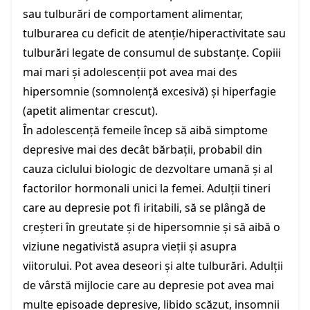
sau tulburări de comportament alimentar,
tulburarea cu deficit de atenție/hiperactivitate sau
tulburări legate de consumul de substanțe. Copiii
mai mari și adolescenții pot avea mai des
hipersomnie (somnolență excesivă) și hiperfagie
(apetit alimentar crescut).
În adolescență femeile încep să aibă simptome
depresive mai des decât bărbații, probabil din
cauza ciclului biologic de dezvoltare umană și al
factorilor hormonali unici la femei. Adulții tineri
care au depresie pot fi iritabili, să se plângă de
creșteri în greutate și de hipersomnie și să aibă o
viziune negativistă asupra vieții și asupra
viitorului. Pot avea deseori și alte tulburări. Adulții
de vârstă mijlocie care au depresie pot avea mai
multe episoade depresive, libido scăzut, insomnii